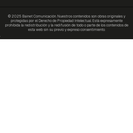
© 2025 Bainet Comunicación. Nuestros contenidos son obras originales y
protegidas por el Derecho de Propiedad Intelectual. Está expresamente
prohibida la redistribución y la redifusión de todo o parte de los contenidos de
esta web sin su previo y expreso consentimiento.