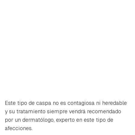
Guardar como favorito
Contenido enviado
Para poder guardar como favorito, primero has de
Gracias por suscribirte a nuestro boletín.
iniciar sesión con tu cuenta de Hogarmanía.
ACEPTAR
INICIAR SESIÓN
CANCELAR
Este tipo de caspa no es contagiosa ni heredable
y su tratamiento siempre vendrá recomendado
por un dermatólogo, experto en este tipo de
afecciones.