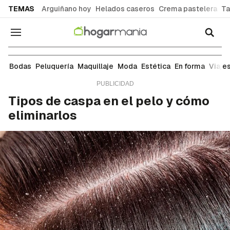
common.go-to-content
TEMAS
Arguiñano hoy
Helados caseros
Crema pastelera
Ta
Navegación
Peluquería
Bodas
Peluquería
Maquillaje
Moda
Estética
En forma
Viaje
Tipos de caspa en el pelo y cómo
eliminarlos