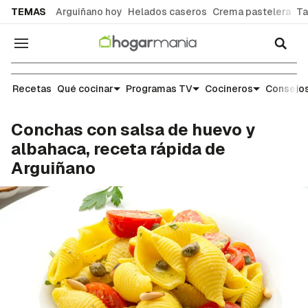
common.go-to-content
TEMAS
Arguiñano hoy
Helados caseros
Crema pastelera
Ta
Navegación
Recetas
Recetas
Qué cocinar
Programas TV
Cocineros
Consejos
Conchas con salsa de huevo y
albahaca, receta rápida de
Arguiñano