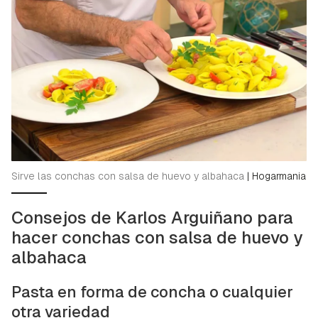
Guardar como favorito
Contenido enviado
Para poder guardar como favorito, primero has de
Gracias por suscribirte a nuestro boletín.
iniciar sesión con tu cuenta de Hogarmanía.
ACEPTAR
INICIAR SESIÓN
CANCELAR
Sirve las conchas con salsa de huevo y albahaca
|
Hogarmania
Consejos de Karlos Arguiñano para
hacer conchas con salsa de huevo y
albahaca
Pasta en forma de concha o cualquier
otra variedad