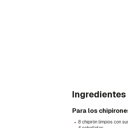
Ingredientes
Para los chipirone
Gua
·
8 chipirón limpios con su
Para 
4 cebolletas