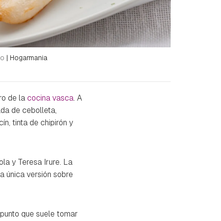
no
|
Hogarmania
ro de la
cocina vasca
. A
ada de cebolleta,
n, tinta de chipirón y
la y Teresa Irure. La
na única versión sobre
n punto que suele tomar