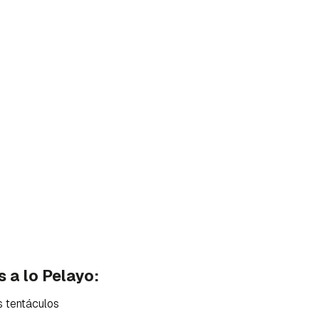
s a lo Pelayo:
rdar como favorito
Contenido enviado
s tentáculos
poder guardar como favorito, primero has de iniciar sesión con 
Gracias por suscribirte a nuestro boletín.