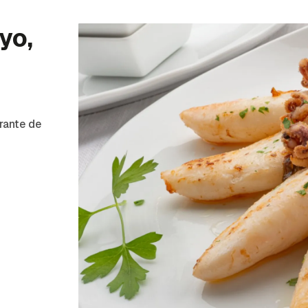
yo,
rante de