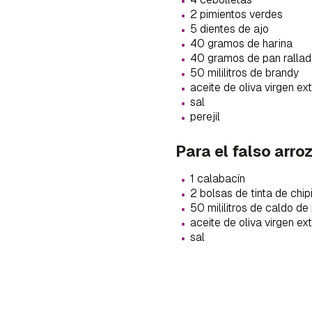
·
cuen
·
2 pimientos verdes
·
5 dientes de ajo
·
40 gramos de harina
·
40 gramos de pan ralla
·
50 mililitros de brandy
·
aceite de oliva virgen ex
·
sal
·
perejil
Para el falso arroz
·
1 calabacín
·
2 bolsas de tinta de chip
·
50 mililitros de caldo d
·
aceite de oliva virgen ex
·
sal