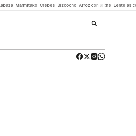
labaza
Marmitako
Crepes
Bizcocho
Arroz con leche
Lentejas c