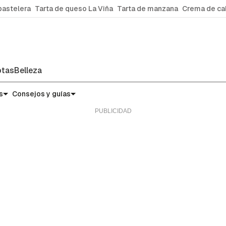
pastelera
Tarta de queso La Viña
Tarta de manzana
Crema de ca
tas
Belleza
s
Consejos y guías