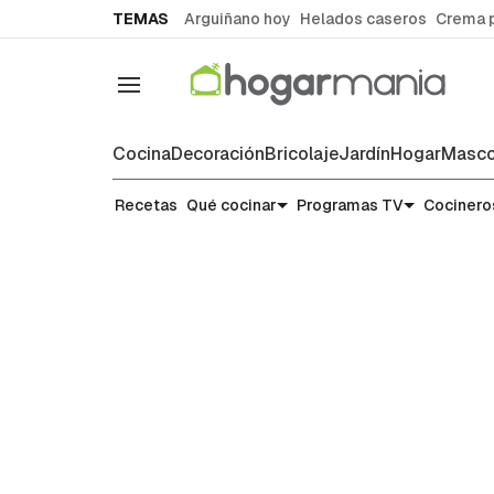
common.go-to-content
TEMAS
Arguiñano hoy
Helados caseros
Crema 
Navegación
Cocina
Decoración
Bricolaje
Jardín
Hogar
Masco
Recetas
Recetas
Qué cocinar
Programas TV
Cocinero