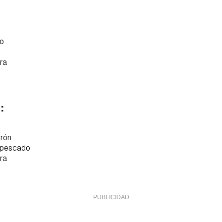
ta de Hogarmanía.
ACEPTAR
INICIAR SESIÓN
CANCELAR
do
tra
:
irón
e pescado
tra