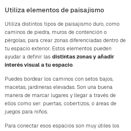
iniciar sesión con tu cuenta de Hogarmanía.
Utiliza elementos de paisajismo
ACEPTAR
INICIAR SESIÓN
CANCELAR
Utiliza distintos tipos de paisajismo duro, como
caminos de piedra, muros de contención o
pérgolas, para crear zonas diferenciadas dentro de
tu espacio exterior. Estos elementos pueden
ayudar a definir las
distintas zonas y añadir
interés visual a tu espacio
.
Puedes bordear los caminos con setos bajos,
macetas, jardineras elevadas. Son una buena
manera de marcar lugares y llegar a través de
ellos como ser: puertas, cobertizos, o áreas de
juegos para niños.
Para conectar esos espacios son muy útiles los