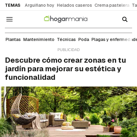
common.go-to-content
TEMAS
Arguiñano hoy
Helados caseros
Crema pastelera
Ta
Navegación
Mantenimiento
Plantas
Mantenimiento
Técnicas
Poda
Plagas y enfermedad
Descubre cómo crear zonas en tu
jardín para mejorar su estética y
funcionalidad