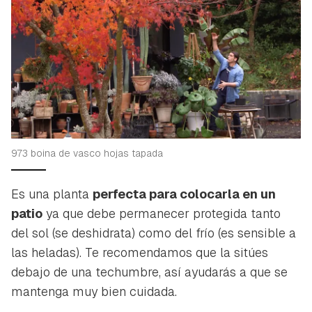
973 boina de vasco hojas tapada
Guardar como favorito
Contenido enviado
Es una planta
perfecta para colocarla en un
Para poder guardar como favorito, primero has de
Gracias por suscribirte a nuestro boletín.
patio
ya que debe permanecer protegida tanto
iniciar sesión con tu cuenta de Hogarmanía.
del sol (se deshidrata) como del frío (es sensible a
ACEPTAR
INICIAR SESIÓN
CANCELAR
las heladas). Te recomendamos que la sitúes
debajo de una techumbre, así ayudarás a que se
mantenga muy bien cuidada.