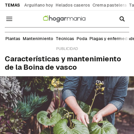
common.go-to-content
TEMAS
Arguiñano hoy
Helados caseros
Crema pastelera
Ta
Navegación
Mantenimiento
Plantas
Mantenimiento
Técnicas
Poda
Plagas y enfermedad
Características y mantenimiento
de la Boina de vasco