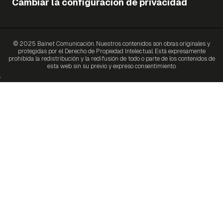
Cambiar la configuración de privacidad
© 2025 Bainet Comunicación. Nuestros contenidos son obras originales y
protegidas por el Derecho de Propiedad Intelectual. Está expresamente
prohibida la redistribución y la redifusión de todo o parte de los contenidos de
esta web sin su previo y expreso consentimiento.