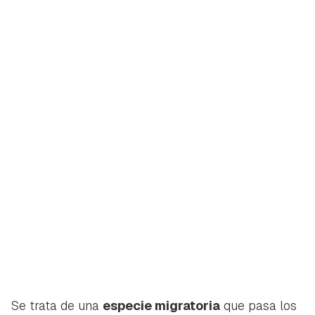
Guardar como favorito
Contenido enviado
Para poder guardar como favorito, primero has de
Se trata de una
especie migratoria
que pasa los
Gracias por suscribirte a nuestro boletín.