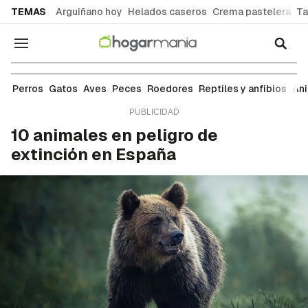
common.go-to-content
TEMAS
Arguiñano hoy
Helados caseros
Crema pastelera
Ta
Navegación
Animales salvajes
Perros
Gatos
Aves
Peces
Roedores
Reptiles y anfibios
An
10 animales en peligro de
extinción en España