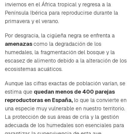
iniciar sesión con tu cuenta de Hogarmanía.
inviernos en el África tropical y regresa a la
Península Ibérica para reproducirse durante la
ACEPTAR
INICIAR SESIÓN
CANCELAR
primavera y el verano.
Por desgracia, la cigüeña negra se enfrenta a
amenazas
como la degradación de los
humedales, la fragmentación del bosque y la
escasez de alimento debido a la alteración de los
ecosistemas acuáticos.
Aunque las cifras exactas de población varían, se
estima que
quedan menos de 400 parejas
reproductoras en España,
lo que la convierte en
una especie muy vulnerable en nuestro territorio.
La protección de sus áreas de cría y la gestión
adecuada de los humedales son esenciales para
garantizar la supervivencia de esta ave.