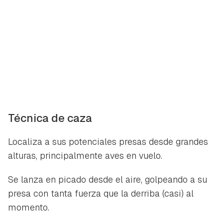
iniciar sesión con tu cuenta de Hogarmanía.
ACEPTAR
INICIAR SESIÓN
CANCELAR
Técnica de caza
Localiza a sus potenciales presas desde grandes
alturas, principalmente aves en vuelo.
Se lanza en picado desde el aire, golpeando a su
presa con tanta fuerza que la derriba (casi) al
momento.