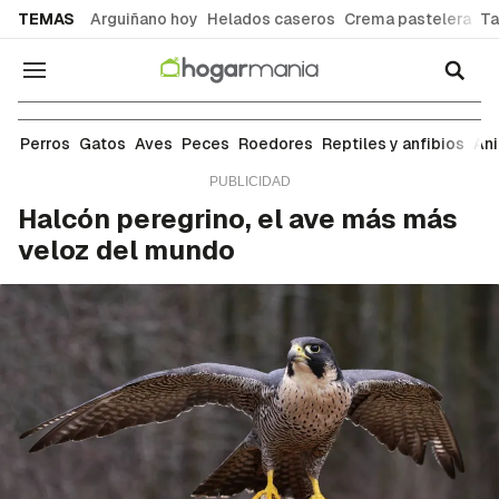
common.go-to-content
TEMAS
Arguiñano hoy
Helados caseros
Crema pastelera
Ta
Navegación
Aves
Perros
Gatos
Aves
Peces
Roedores
Reptiles y anfibios
An
Halcón peregrino, el ave más más
veloz del mundo