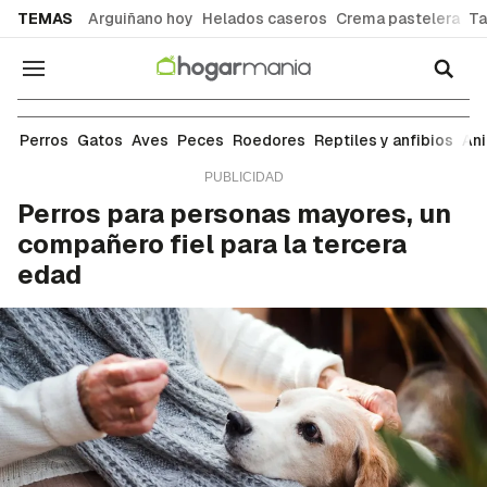
common.go-to-content
TEMAS
Arguiñano hoy
Helados caseros
Crema pastelera
Ta
Navegación
Perros
Perros
Gatos
Aves
Peces
Roedores
Reptiles y anfibios
An
Perros para personas mayores, un
compañero fiel para la tercera
edad