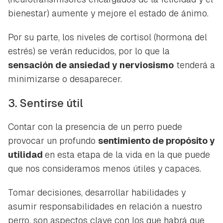
bienestar) aumente y mejore el estado de ánimo.
Por su parte, los niveles de cortisol (hormona del
Guardar como favorito
Contenido enviado
estrés) se verán reducidos, por lo que la
Para poder guardar como favorito, primero has de
sensación de ansiedad y nerviosismo
tenderá a
Gracias por suscribirte a nuestro boletín.
iniciar sesión con tu cuenta de Hogarmanía.
minimizarse o desaparecer.
ACEPTAR
INICIAR SESIÓN
CANCELAR
3. Sentirse útil
Contar con la presencia de un perro puede
provocar un profundo
sentimiento de propósito y
utilidad
en esta etapa de la vida en la que puede
que nos consideramos menos útiles y capaces.
Tomar decisiones, desarrollar habilidades y
asumir responsabilidades en relación a nuestro
perro, son aspectos clave con los que habrá que