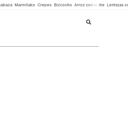
labaza
Marmitako
Crepes
Bizcocho
Arroz con leche
Lentejas c