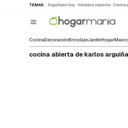
common.go-to-content
TEMAS
Arguiñano hoy
Helados caseros
Crema 
Navegación
Cocina
Decoración
Bricolaje
Jardín
Hogar
Masco
cocina abierta de karlos arguiñ