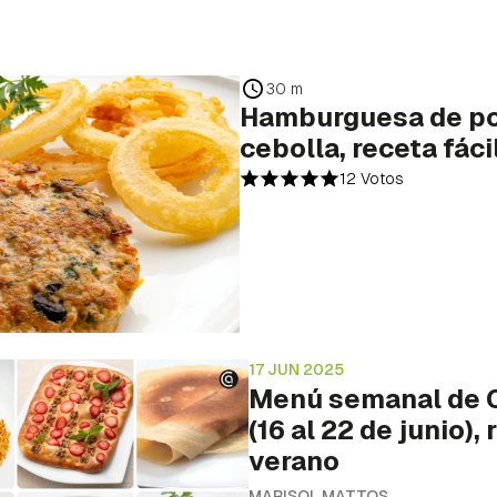
30 m
Hamburguesa de pol
cebolla, receta fác
12 Votos
17 JUN 2025
Menú semanal de C
(16 al 22 de junio),
verano
MARISOL MATTOS