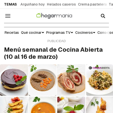
common.go-to-content
TEMAS
Arguiñano hoy
Helados caseros
Crema pastelera
Ta
Navegación
Noticias y tendencias gastronómicas
Recetas
Qué cocinar
Programas TV
Cocineros
Consejos
Menú semanal de Cocina Abierta
(10 al 16 de marzo)