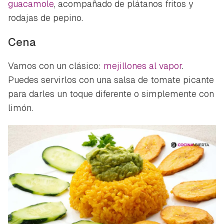
guacamole
, acompañado de plátanos fritos y
rodajas de pepino.
Cena
Vamos con un clásico:
mejillones al vapor
.
Puedes servirlos con una salsa de tomate picante
Guardar como favorito
Contenido enviado
para darles un toque diferente o simplemente con
Para poder guardar como favorito, primero has de
limón.
Gracias por suscribirte a nuestro boletín.
iniciar sesión con tu cuenta de Hogarmanía.
ACEPTAR
INICIAR SESIÓN
CANCELAR