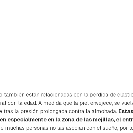
o también están relacionadas con la pérdida de elastic
ral con la edad. A medida que la piel envejece, se vue
 tras la presión prolongada contra la almohada.
Estas
rdar como favorito
Contenido enviado
en especialmente en la zona de las mejillas, el entr
e muchas personas no las asocian con el sueño, por l
poder guardar como favorito, primero has de iniciar sesión con 
Gracias por suscribirte a nuestro boletín.