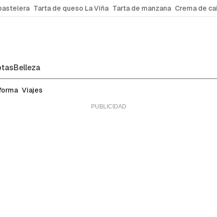
pastelera
Tarta de queso La Viña
Tarta de manzana
Crema de ca
tas
Belleza
 forma
Viajes