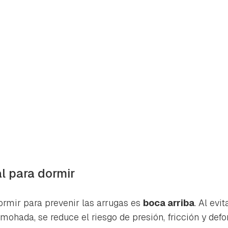
l para dormir
rmir para prevenir las arrugas es
boca arriba
. Al evi
lmohada, se reduce el riesgo de presión, fricción y def