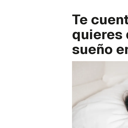
Te cuen
quieres 
sueño en