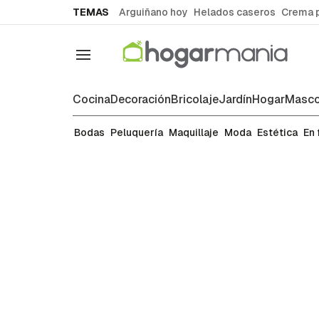
common.go-to-content
TEMAS
Arguiñano hoy
Helados caseros
Crema 
Navegación
Cocina
Decoración
Bricolaje
Jardín
Hogar
Masco
Estética
Bodas
Peluquería
Maquillaje
Moda
Estética
En