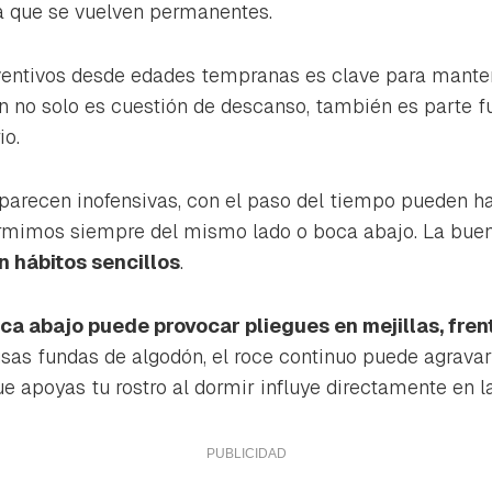
ta de Hogarmanía.
a que se vuelven permanentes.
ACEPTAR
INICIAR SESIÓN
CANCELAR
ventivos desde edades tempranas es clave para manten
n no solo es cuestión de descanso, también es parte 
io.
 parecen inofensivas, con el paso del tiempo pueden 
rmimos siempre del mismo lado o boca abajo. La buen
n hábitos sencillos
.
ca abajo puede provocar pliegues en mejillas, fren
as fundas de algodón, el roce continuo puede agravar
ue apoyas tu rostro al dormir influye directamente en la