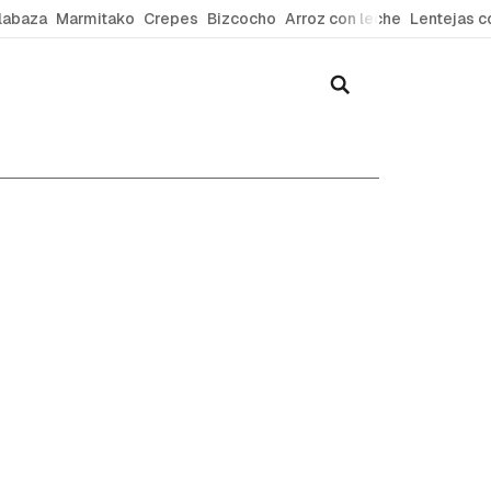
labaza
Marmitako
Crepes
Bizcocho
Arroz con leche
Lentejas c