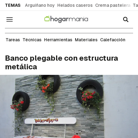
common.go-to-content
TEMAS
Arguiñano hoy
Helados caseros
Crema pastelera
Ta
Navegación
Carpintería
Tareas
Técnicas
Herramientas
Materiales
Calefacción
Banco plegable con estructura
metálica