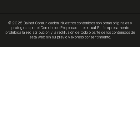
© 2025 Bainet Comunicación. Nuestros contenidos son obras originales y
protegidas por el Derecho de Propiedad Intelectual. Está expresamente
prohibida la redistribución y la redifusión de todo o parte de los contenidos de
esta web sin su previo y expreso consentimiento.