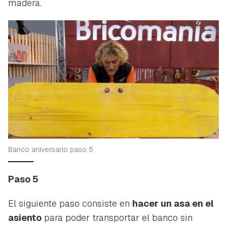
madera.
Guardar como favorito
Contenido enviado
Para poder guardar como favorito, primero has de
Gracias por suscribirte a nuestro boletín.
Banco aniversario paso 5
iniciar sesión con tu cuenta de Hogarmanía.
ACEPTAR
Paso 5
INICIAR SESIÓN
CANCELAR
El siguiente paso consiste en
hacer un asa en el
asiento
para poder transportar el banco sin