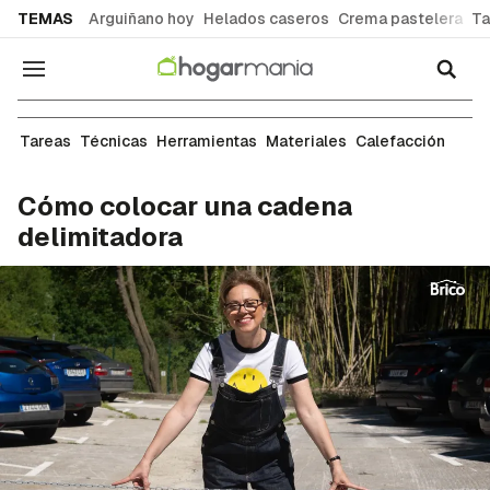
common.go-to-content
TEMAS
Arguiñano hoy
Helados caseros
Crema pastelera
Ta
Navegación
Tareas de bricolaje
Tareas
Técnicas
Herramientas
Materiales
Calefacción
Cómo colocar una cadena
delimitadora