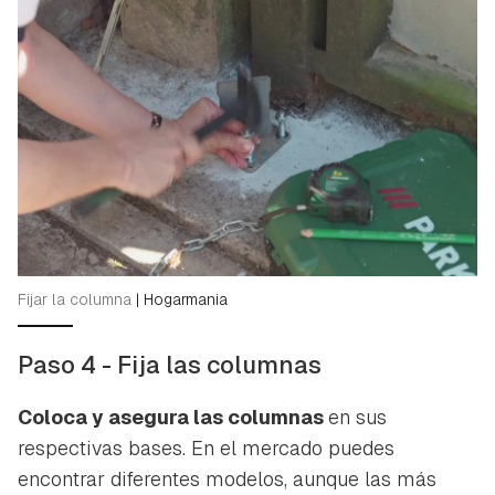
Gracias por suscribirte a nuestro boletín.
iniciar sesión con tu cuenta de Hogarmanía.
ACEPTAR
INICIAR SESIÓN
CANCELAR
Fijar la columna
|
Hogarmania
Paso 4 - Fija las columnas
Coloca y asegura las columnas
en sus
respectivas bases. En el mercado puedes
encontrar diferentes modelos, aunque las más