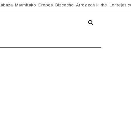
labaza
Marmitako
Crepes
Bizcocho
Arroz con leche
Lentejas c