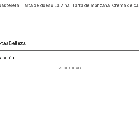
pastelera
Tarta de queso La Viña
Tarta de manzana
Crema de ca
tas
Belleza
facción