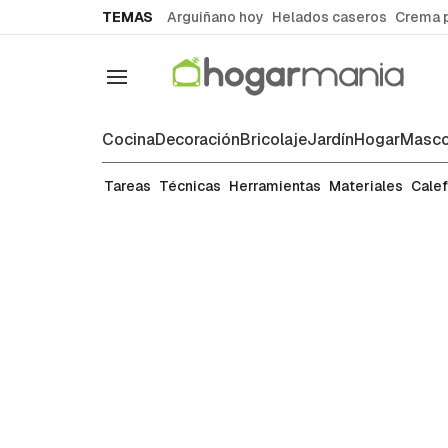
common.go-to-content
TEMAS
Arguiñano hoy
Helados caseros
Crema 
Navegación
Cocina
Decoración
Bricolaje
Jardín
Hogar
Masco
Pintura
Tareas
Técnicas
Herramientas
Materiales
Cale