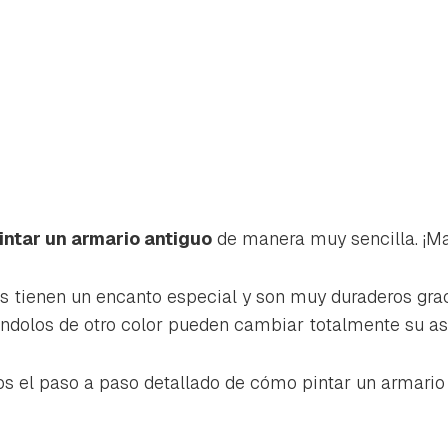
intar un armario antiguo
de manera muy sencilla. ¡Ma
s tienen un encanto especial y son muy duraderos grac
ándolos de otro color pueden cambiar totalmente su as
s el paso a paso detallado de cómo pintar un armario 
rdar como favorito
Contenido enviado
poder guardar como favorito, primero has de iniciar sesión con 
Gracias por suscribirte a nuestro boletín.