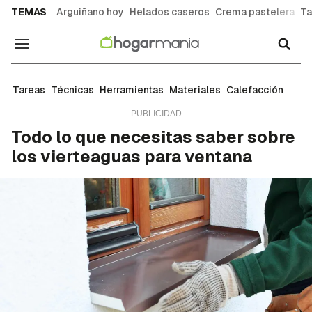
common.go-to-content
TEMAS
Arguiñano hoy
Helados caseros
Crema pastelera
Ta
Navegación
Tareas de bricolaje
Tareas
Técnicas
Herramientas
Materiales
Calefacción
Todo lo que necesitas saber sobre
los vierteaguas para ventana