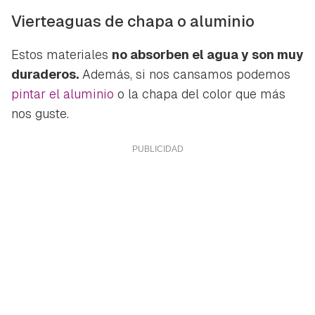
Vierteaguas de chapa o aluminio
Estos materiales
no absorben el agua y son muy
duraderos.
Además, si nos cansamos podemos
pintar el aluminio
o la chapa del color que más
nos guste.
Guardar como favorito
Contenido enviado
Para poder guardar como favorito, primero has de
Gracias por suscribirte a nuestro boletín.
iniciar sesión con tu cuenta de Hogarmanía.