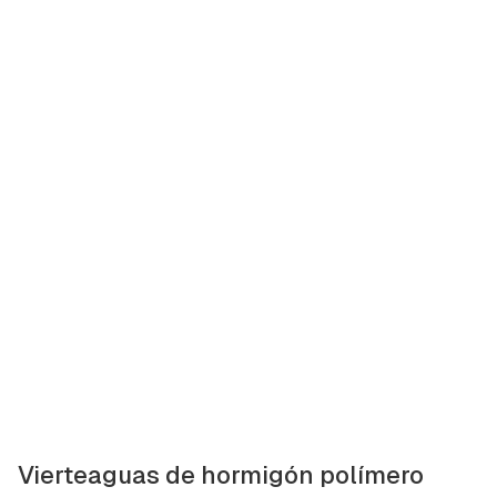
ACEPTAR
INICIAR SESIÓN
CANCELAR
Vierteaguas de hormigón polímero