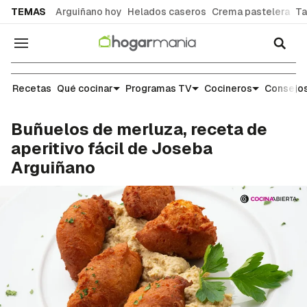
common.go-to-content
TEMAS
Arguiñano hoy
Helados caseros
Crema pastelera
Ta
Navegación
Recetas
Recetas
Qué cocinar
Programas TV
Cocineros
Consejos
Buñuelos de merluza, receta de
aperitivo fácil de Joseba
Arguiñano