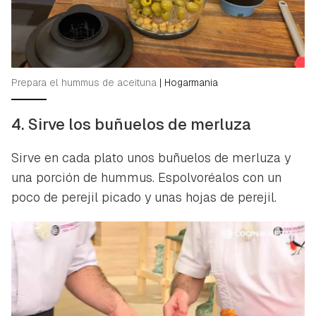
Guardar como favorito
Contenido enviado
Para poder guardar como favorito, primero has de
Gracias por suscribirte a nuestro boletín.
iniciar sesión con tu cuenta de Hogarmanía.
Prepara el hummus de aceituna
|
Hogarmania
ACEPTAR
INICIAR SESIÓN
CANCELAR
4. Sirve los buñuelos de merluza
Sirve en cada plato unos buñuelos de merluza y
una porción de hummus. Espolvoréalos con un
poco de perejil picado y unas hojas de perejil.