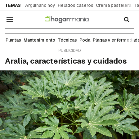
common.go-to-content
TEMAS
Arguiñano hoy
Helados caseros
Crema pastelera
Ta
Navegación
Plantas
Plantas
Mantenimiento
Técnicas
Poda
Plagas y enfermedad
Aralia, características y cuidados