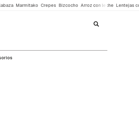
labaza
Marmitako
Crepes
Bizcocho
Arroz con leche
Lentejas c
sorios