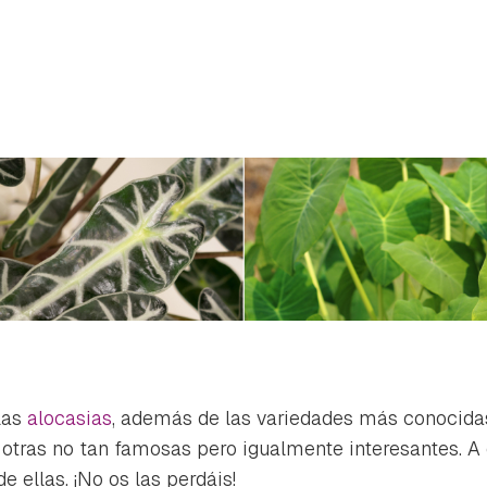
las
alocasias
, además de las variedades más conocida
rdar como favorito
Contenido enviado
 otras no tan famosas pero igualmente interesantes. A 
poder guardar como favorito, primero has de iniciar sesión con 
 ellas. ¡No os las perdáis!
Gracias por suscribirte a nuestro boletín.