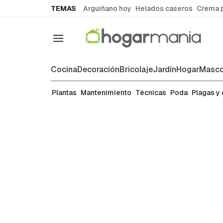
common.go-to-content
TEMAS
Arguiñano hoy
Helados caseros
Crema 
Navegación
Cocina
Decoración
Bricolaje
Jardín
Hogar
Masco
Mantenimiento
Plantas
Mantenimiento
Técnicas
Poda
Plagas y