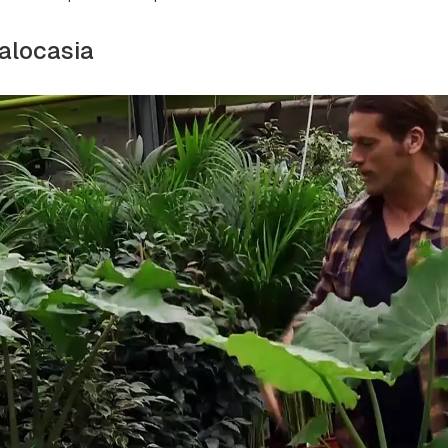
ta de Hogarmanía.
alocasia
ACEPTAR
INICIAR SESIÓN
CANCELAR