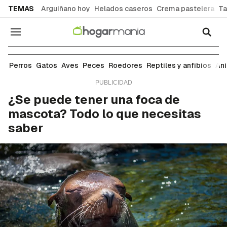
common.go-to-content
TEMAS
Arguiñano hoy
Helados caseros
Crema pastelera
Ta
Navegación
Animales salvajes
Perros
Gatos
Aves
Peces
Roedores
Reptiles y anfibios
An
¿Se puede tener una foca de
mascota? Todo lo que necesitas
saber