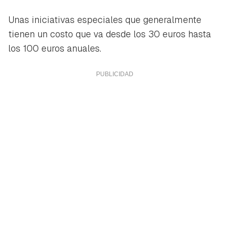
Unas iniciativas especiales que generalmente
tienen un costo que va desde los 30 euros hasta
Guardar como favorito
los 100 euros anuales.
Contenido enviado
Para poder guardar como favorito, primero has de
Gracias por suscribirte a nuestro boletín.
iniciar sesión con tu cuenta de Hogarmanía.
ACEPTAR
INICIAR SESIÓN
CANCELAR