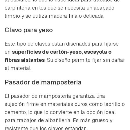
carpintería en los que se necesita un acabado
limpio y se utiliza madera fina o delicada.
Guardar como favorito
Contenido enviado
Clavo para yeso
Para poder guardar como favorito, primero has de
Gracias por suscribirte a nuestro boletín.
iniciar sesión con tu cuenta de Hogarmanía.
Este tipo de clavos están diseñados para fijarse
ACEPTAR
INICIAR SESIÓN
CANCELAR
en
superficies de cartón-yeso, escayola o
fibras aislantes
. Su diseño permite fijar sin dañar
el material.
Pasador de mampostería
El pasador de mampostería garantiza una
sujeción firme en materiales duros como ladrillo o
cemento, lo que lo convierte en la opción ideal
para trabajos de albañilería. Es más grueso y
resistente que los clavos estándar.