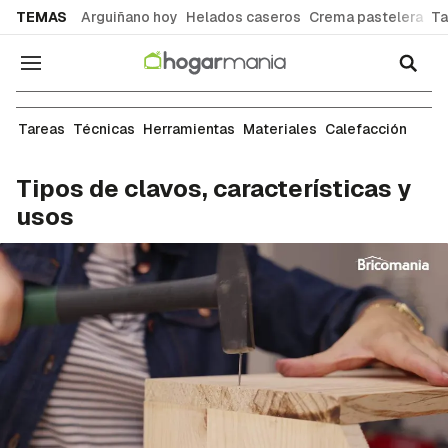
common.go-to-content
TEMAS
Arguiñano hoy
Helados caseros
Crema pastelera
Ta
Navegación
Materiales de bricolaje
Tareas
Técnicas
Herramientas
Materiales
Calefacción
Tipos de clavos, características y
usos