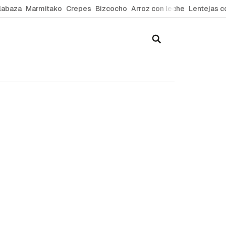
labaza
Marmitako
Crepes
Bizcocho
Arroz con leche
Lentejas c