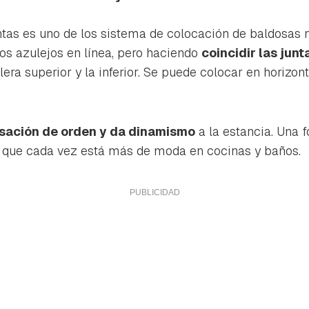
ta de Hogarmanía.
ACEPTAR
tas es uno de los sistema de colocación de baldosas 
INICIAR SESIÓN
CANCELAR
los azulejos en línea, pero haciendo
coincidir las junt
lera superior y la inferior. Se puede colocar en horizont
sación de orden y da dinamismo
a la estancia. Una f
s que cada vez está más de moda en cocinas y baños.