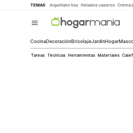
common.go-to-content
TEMAS
Arguiñano hoy
Helados caseros
Crema 
Navegación
Cocina
Decoración
Bricolaje
Jardín
Hogar
Masco
Técnicas de bricolaje
Tareas
Técnicas
Herramientas
Materiales
Cale