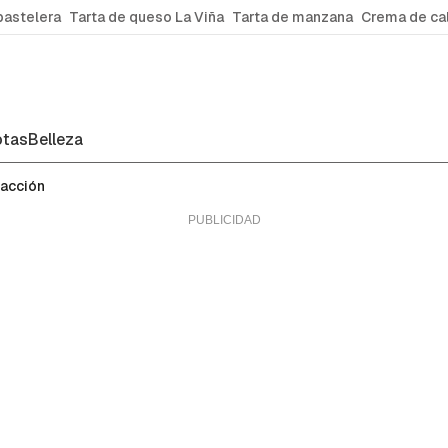
pastelera
Tarta de queso La Viña
Tarta de manzana
Crema de ca
tas
Belleza
facción