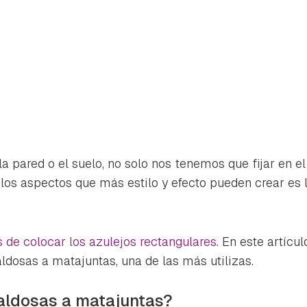
 la pared o el suelo, no solo nos tenemos que fijar en el
 los aspectos que más estilo y efecto pueden crear es 
 de colocar los azulejos rectangulares
. En este artícu
aldosas a matajuntas, una de las más utilizas.
rdar como favorito
Contenido enviado
poder guardar como favorito, primero has de iniciar sesión con 
aldosas a matajuntas?
Gracias por suscribirte a nuestro boletín.