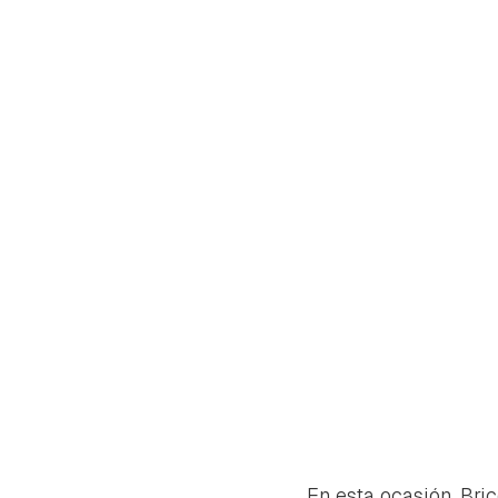
cuen
En esta ocasión, Bri