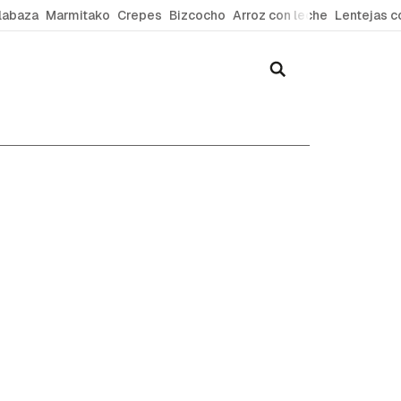
labaza
Marmitako
Crepes
Bizcocho
Arroz con leche
Lentejas c