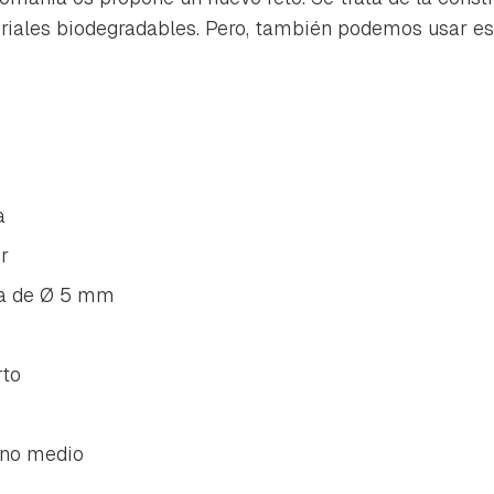
riales biodegradables. Pero, también podemos usar est
a
r
a de Ø 5 mm
rto
ano medio