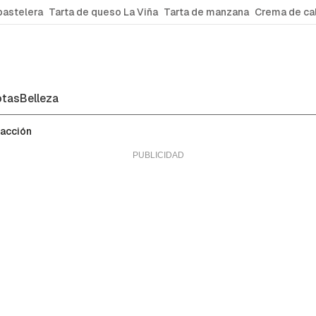
pastelera
Tarta de queso La Viña
Tarta de manzana
Crema de ca
tas
Belleza
facción