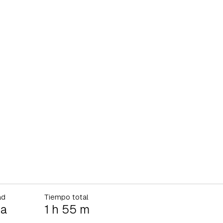
ad
Tiempo total
ia
1 h 55 m