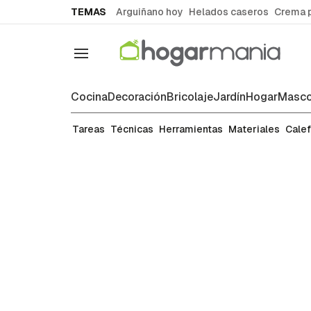
common.go-to-content
TEMAS
Arguiñano hoy
Helados caseros
Crema 
Navegación
Cocina
Decoración
Bricolaje
Jardín
Hogar
Masco
Carpintería
Tareas
Técnicas
Herramientas
Materiales
Cale