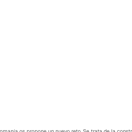
ta de Hogarmanía.
ACEPTAR
INICIAR SESIÓN
CANCELAR
comanía os propone un nuevo reto. Se trata de la const