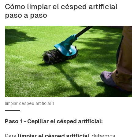
Cómo limpiar el césped artificial
paso a paso
Guardar como favorito
Contenido enviado
Para poder guardar como favorito, primero has de
Gracias por suscribirte a nuestro boletín.
iniciar sesión con tu cuenta de Hogarmanía.
limpiar cesped artificial 1
ACEPTAR
INICIAR SESIÓN
CANCELAR
Paso 1 - Cepillar el césped artificial:
Para
limpiar el césped artificial
, debemos