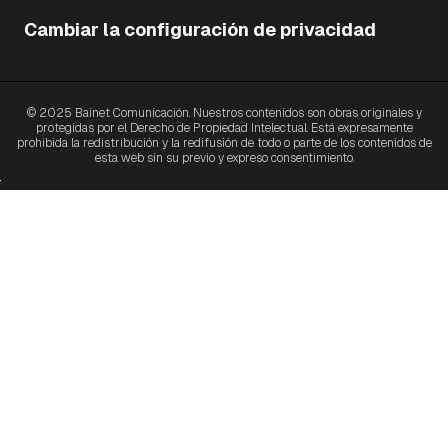
Cambiar la configuración de privacidad
© 2025 Bainet Comunicación. Nuestros contenidos son obras originales y
protegidas por el Derecho de Propiedad Intelectual. Está expresamente
prohibida la redistribución y la redifusión de todo o parte de los contenidos de
esta web sin su previo y expreso consentimiento.