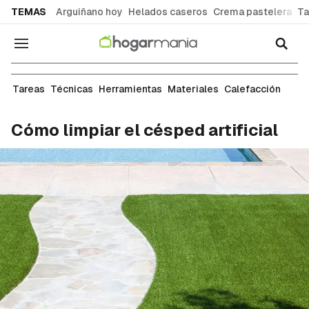
common.go-to-content
TEMAS
Arguiñano hoy
Helados caseros
Crema pastelera
Ta
Navegación
Jardín y terraza
Tareas
Técnicas
Herramientas
Materiales
Calefacción
Cómo limpiar el césped artificial