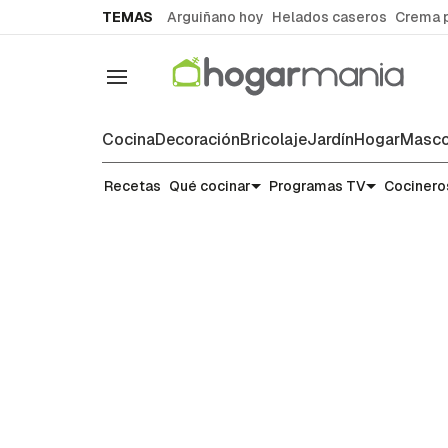
common.go-to-content
TEMAS
Arguiñano hoy
Helados caseros
Crema 
Navegación
Cocina
Decoración
Bricolaje
Jardín
Hogar
Masco
Recetas
Recetas
Qué cocinar
Programas TV
Cocinero