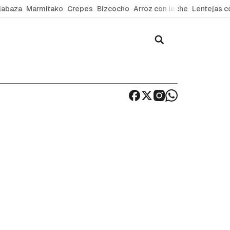
labaza
Marmitako
Crepes
Bizcocho
Arroz con leche
Lentejas c