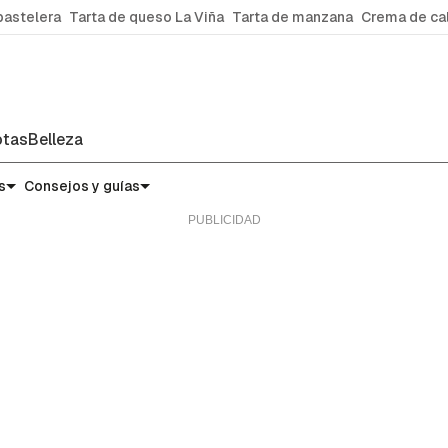
pastelera
Tarta de queso La Viña
Tarta de manzana
Crema de ca
tas
Belleza
s
Consejos y guías