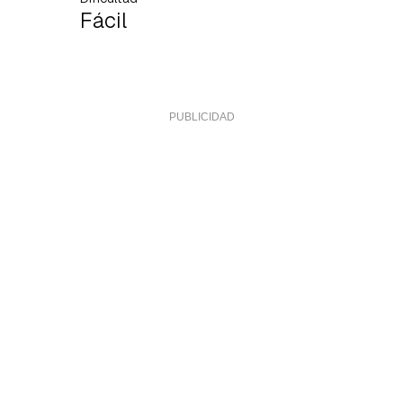
Fácil
rdar como favorito
Contenido enviado
poder guardar como favorito, primero has de iniciar sesión con 
Gracias por suscribirte a nuestro boletín.