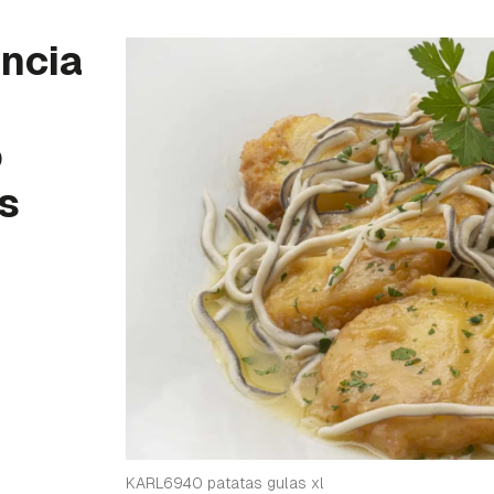
ancia
o
s
KARL6940 patatas gulas xl