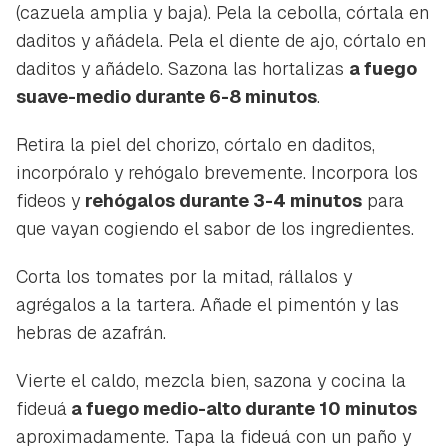
(cazuela amplia y baja). Pela la cebolla, córtala en
daditos y añádela. Pela el diente de ajo, córtalo en
daditos y añádelo. Sazona las hortalizas
a fuego
Guardar como favorito
Contenido enviado
suave-medio durante 6-8 minutos
.
Para poder guardar como favorito, primero has de
Gracias por suscribirte a nuestro boletín.
Retira la piel del chorizo, córtalo en daditos,
iniciar sesión con tu cuenta de Hogarmanía.
incorpóralo y rehógalo brevemente. Incorpora los
ACEPTAR
fideos y
rehógalos durante 3-4 minutos
para
INICIAR SESIÓN
CANCELAR
que vayan cogiendo el sabor de los ingredientes.
Corta los tomates por la mitad, rállalos y
agrégalos a la tartera. Añade el pimentón y las
hebras de azafrán.
Vierte el caldo, mezcla bien, sazona y cocina la
fideuá
a fuego medio-alto durante 10 minutos
aproximadamente. Tapa la fideuá con un paño y