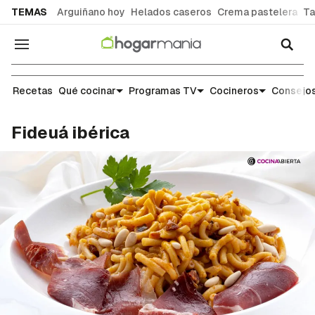
common.go-to-content
TEMAS
Arguiñano hoy
Helados caseros
Crema pastelera
Ta
Navegación
Recetas
Recetas
Qué cocinar
Programas TV
Cocineros
Consejos
Fideuá ibérica