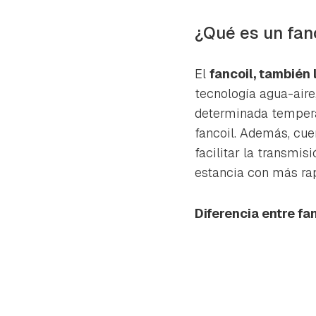
cuen
¿Qué es un fan
El
fancoil, también
tecnología agua-aire,
determinada temperatu
fancoil. Además, cue
facilitar la transmis
estancia con más ra
Diferencia entre fa