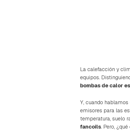
La calefacción y cli
equipos. Distinguiend
bombas de calor e
Y, cuando hablamos d
emisores para las est
Gua
temperatura, suelo r
Para 
fancoils
. Pero, ¿qué