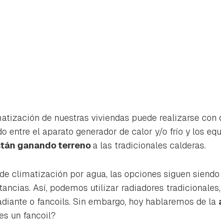
matización de nuestras viviendas puede realizarse con 
o entre el aparato generador de calor y/o frío y los eq
stán ganando terreno
a las tradicionales calderas.
e climatización por agua, las opciones siguen siendo
ancias. Así, podemos utilizar radiadores tradicionales,
rdar como favorito
Contenido enviado
adiante o fancoils. Sin embargo, hoy hablaremos de la
poder guardar como favorito, primero has de iniciar sesión con 
 es un fancoil?
Gracias por suscribirte a nuestro boletín.