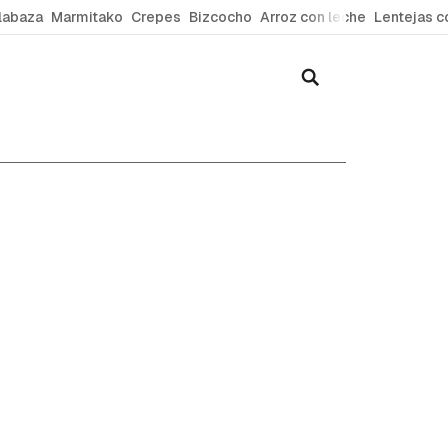
labaza
Marmitako
Crepes
Bizcocho
Arroz con leche
Lentejas c