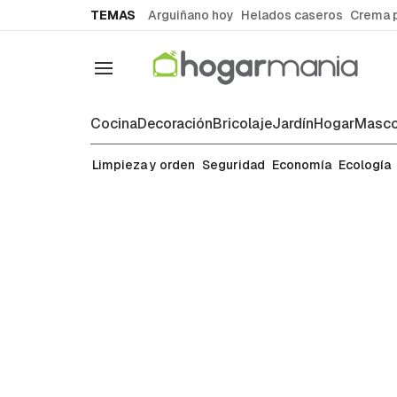
common.go-to-content
TEMAS
Arguiñano hoy
Helados caseros
Crema 
Navegación
Cocina
Decoración
Bricolaje
Jardín
Hogar
Masco
Ecología
Limpieza y orden
Seguridad
Economía
Ecología