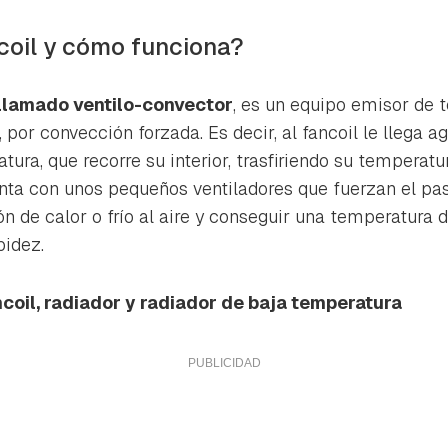
ta de Hogarmanía.
coil y cómo funciona?
ACEPTAR
INICIAR SESIÓN
CANCELAR
 llamado ventilo-convector
, es un equipo emisor de 
 por convección forzada. Es decir, al fancoil le llega a
ra, que recorre su interior, trasfiriendo su temperatu
nta con unos pequeños ventiladores que fuerzan el pas
ión de calor o frío al aire y conseguir una temperatura d
pidez.
ncoil, radiador y radiador de baja temperatura