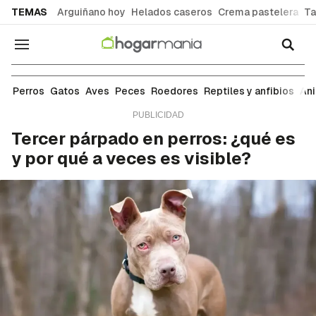
common.go-to-content
TEMAS
Arguiñano hoy
Helados caseros
Crema pastelera
Ta
Navegación
Perros
Perros
Gatos
Aves
Peces
Roedores
Reptiles y anfibios
An
Tercer párpado en perros: ¿qué es
y por qué a veces es visible?