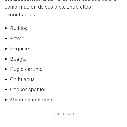
conformación de sus ojos. Entre ellas
encontramos:
Bulldog.
Guardar como favorito
Bóxer.
Contenido enviado
Pequinés.
Para poder guardar como favorito, primero has de
Gracias por suscribirte a nuestro boletín.
iniciar sesión con tu cuenta de Hogarmanía.
Beagle.
ACEPTAR
Pug o carlino.
INICIAR SESIÓN
CANCELAR
Chihuahua.
Cocker spaniel.
Mastín napolitano.