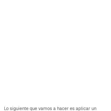
iniciar sesión con tu cuenta de Hogarmanía.
ACEPTAR
INICIAR SESIÓN
CANCELAR
Lo siguiente que vamos a hacer es aplicar un