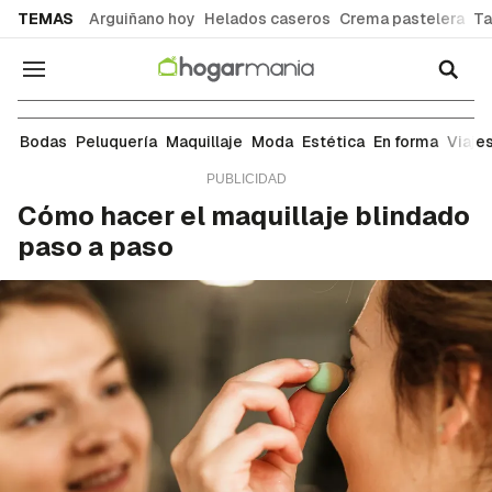
common.go-to-content
TEMAS
Arguiñano hoy
Helados caseros
Crema pastelera
Ta
Navegación
Maquillaje
Bodas
Peluquería
Maquillaje
Moda
Estética
En forma
Viaje
Cómo hacer el maquillaje blindado
paso a paso