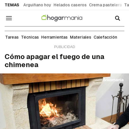
common.go-to-content
TEMAS
Arguiñano hoy
Helados caseros
Crema pastelera
Ta
Navegación
Calefacción en el hogar: tipos, soluciones y guía
Tareas
Técnicas
Herramientas
Materiales
Calefacción
Cómo apagar el fuego de una
chimenea