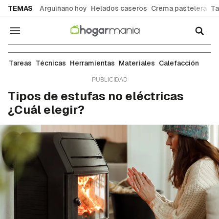
common.go-to-content
TEMAS
Arguiñano hoy
Helados caseros
Crema pastelera
Ta
Navegación
Calefacción en el hogar: tipos, soluciones y guía
Tareas
Técnicas
Herramientas
Materiales
Calefacción
Tipos de estufas no eléctricas
¿Cuál elegir?