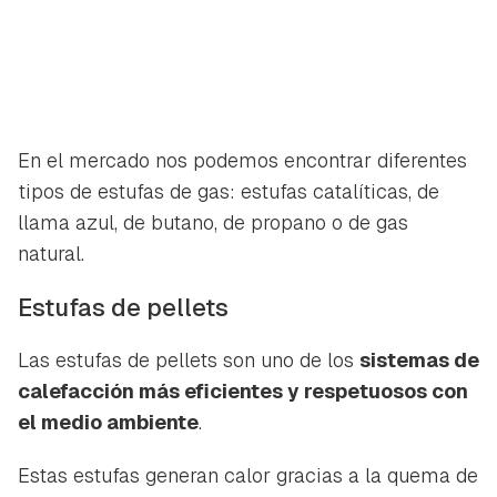
En el mercado nos podemos encontrar diferentes
tipos de estufas de gas: estufas catalíticas, de
llama azul, de butano, de propano o de gas
natural.
Estufas de pellets
Guardar como favorito
Las estufas de pellets son uno de los
sistemas de
Contenido enviado
calefacción más eficientes y respetuosos con
Para poder guardar como favorito, primero has de
Gracias por suscribirte a nuestro boletín.
el medio ambiente
.
iniciar sesión con tu cuenta de Hogarmanía.
Estas estufas generan calor gracias a la quema de
ACEPTAR
INICIAR SESIÓN
CANCELAR