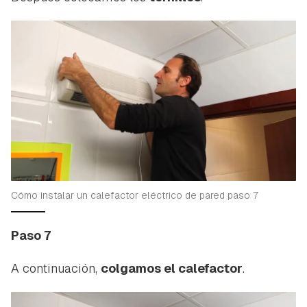
Guardar como favorito
Contenido enviado
Para poder guardar como favorito, primero has de
Gracias por suscribirte a nuestro boletín.
iniciar sesión con tu cuenta de Hogarmanía.
Cómo instalar un calefactor eléctrico de pared paso 7
ACEPTAR
INICIAR SESIÓN
CANCELAR
Paso 7
A continuación,
colgamos el calefactor
.