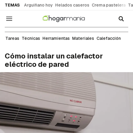
common.go-to-content
TEMAS
Arguiñano hoy
Helados caseros
Crema pastelera
Ta
Navegación
Electricidad
Tareas
Técnicas
Herramientas
Materiales
Calefacción
Cómo instalar un calefactor
eléctrico de pared