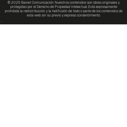
© 2025 Bainet Comunicación. Nuestros contenidos son obras originales y
protegidas por el Derecho de Propiedad Intelectual. Está expresamente
prohibida la redistribución y la redifusión de todo o parte de los contenidos de
esta web sin su previo y expreso consentimiento.