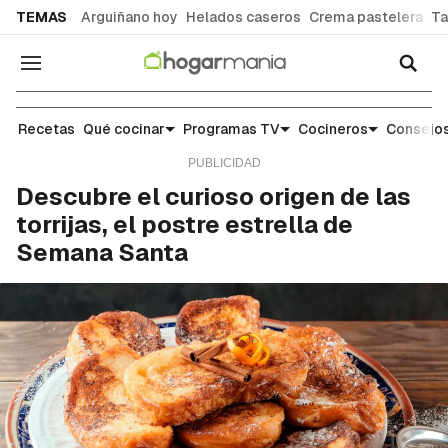
common.go-to-content
TEMAS
Arguiñano hoy
Helados caseros
Crema pastelera
Ta
Navegación
Noticias y tendencias gastronómicas
Recetas
Qué cocinar
Programas TV
Cocineros
Consejos
Descubre el curioso origen de las
torrijas, el postre estrella de
Semana Santa