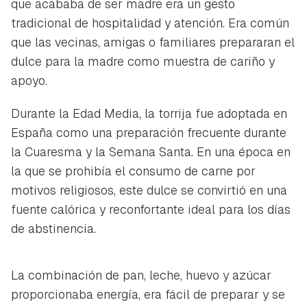
que acababa de ser madre era un gesto
Guardar como favorito
tradicional de hospitalidad y atención. Era común
Contenido enviado
que las vecinas, amigas o familiares prepararan el
Para poder guardar como favorito, primero has de
dulce para la madre como muestra de cariño y
Gracias por suscribirte a nuestro boletín.
iniciar sesión con tu cuenta de Hogarmanía.
apoyo.
ACEPTAR
INICIAR SESIÓN
CANCELAR
Durante la Edad Media, la torrija fue adoptada en
España como una preparación frecuente durante
la Cuaresma y la Semana Santa. En una época en
la que se prohibía el consumo de carne por
motivos religiosos, este dulce se convirtió en una
fuente calórica y reconfortante ideal para los días
de abstinencia.
La combinación de pan, leche, huevo y azúcar
proporcionaba energía, era fácil de preparar y se