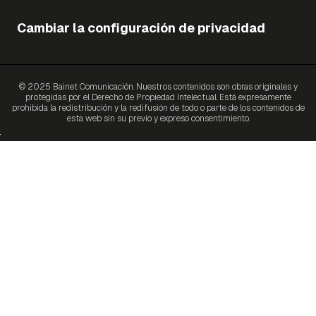
Cambiar la configuración de privacidad
© 2025 Bainet Comunicación. Nuestros contenidos son obras originales y
protegidas por el Derecho de Propiedad Intelectual. Está expresamente
prohibida la redistribución y la redifusión de todo o parte de los contenidos de
esta web sin su previo y expreso consentimiento.