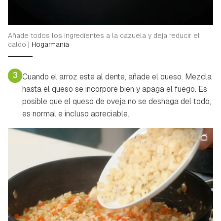
Añade todos los ingredientes a la cazuela y deja reducir el
caldo
|
Hogarmania
3
Cuando el arroz este al dente, añade el queso. Mezcla
hasta el queso se incorpore bien y apaga el fuego. Es
posible que el queso de oveja no se deshaga del todo,
es normal e incluso apreciable.
Guardar como favorito
Contenido enviado
Para poder guardar como favorito, primero has de
Gracias por suscribirte a nuestro boletín.
iniciar sesión con tu cuenta de Hogarmanía.