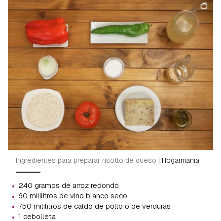
Ingredientes para preparar risotto de queso
|
Hogarmania
·
240 gramos de arroz redondo
·
60 mililitros de vino blanco seco
·
750 mililitros de caldo de pollo o de verduras
·
1 cebolleta