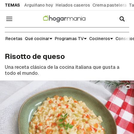
common.go-to-content
TEMAS
Arguiñano hoy
Helados caseros
Crema pastelera
Ta
Navegación
Recetas
Recetas
Qué cocinar
Programas TV
Cocineros
Consejos
Risotto de queso
Una receta clásica de la cocina italiana que gusta a
todo el mundo.