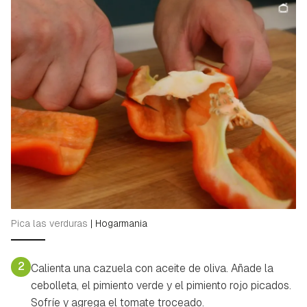
Pica las verduras
|
Hogarmania
2
Calienta una cazuela con aceite de oliva. Añade la
cebolleta, el pimiento verde y el pimiento rojo picados.
Sofríe y agrega el tomate troceado.