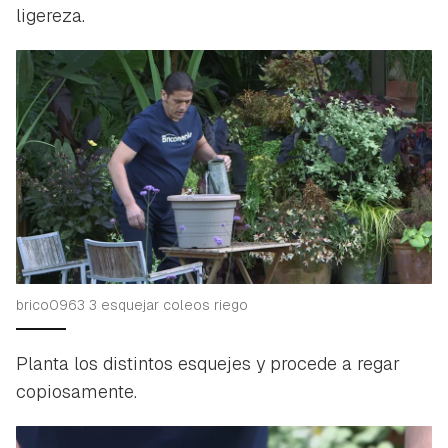
ligereza.
Guardar como favorito
Contenido enviado
Para poder guardar como favorito, primero has de
Gracias por suscribirte a nuestro boletín.
iniciar sesión con tu cuenta de Hogarmanía.
ACEPTAR
INICIAR SESIÓN
CANCELAR
brico0963 3 esquejar coleos riego
Planta los distintos esquejes y procede a regar
copiosamente.