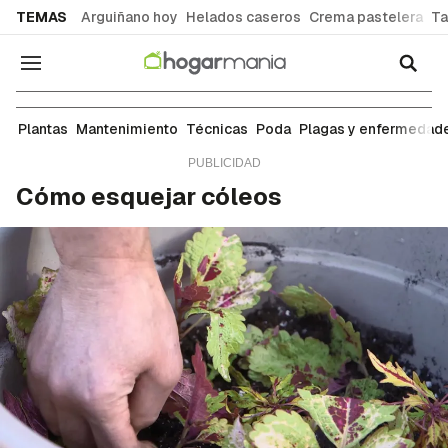
common.go-to-content
TEMAS
Arguiñano hoy
Helados caseros
Crema pastelera
Ta
Navegación
Técnicas
Plantas
Mantenimiento
Técnicas
Poda
Plagas y enfermedad
Cómo esquejar cóleos