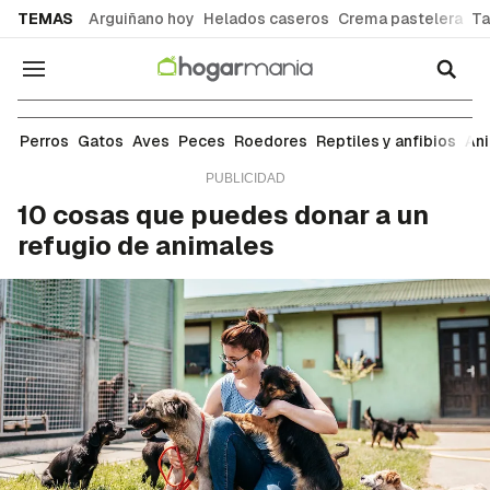
common.go-to-content
TEMAS
Arguiñano hoy
Helados caseros
Crema pastelera
Ta
Navegación
Perros
Perros
Gatos
Aves
Peces
Roedores
Reptiles y anfibios
An
10 cosas que puedes donar a un
refugio de animales