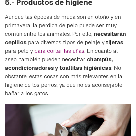
5.- Productos de higiene
iniciar sesión con tu cuenta de Hogarmanía.
ACEPTAR
Aunque las épocas de muda son en otoño y en
INICIAR SESIÓN
CANCELAR
primavera, la pérdida de pelo puede ser muy
común entre los animales. Por ello,
necesitarán
cepillos
para diversos tipos de pelaje y
tijeras
para pelo y
para cortar las uñas
. En cuanto al
aseo, también pueden necesitar
champús,
acondicionadores y toallitas higiénicas
. No
obstante, estas cosas son más relevantes en la
higiene de los perros, ya que no es aconsejable
bañar a los gatos.