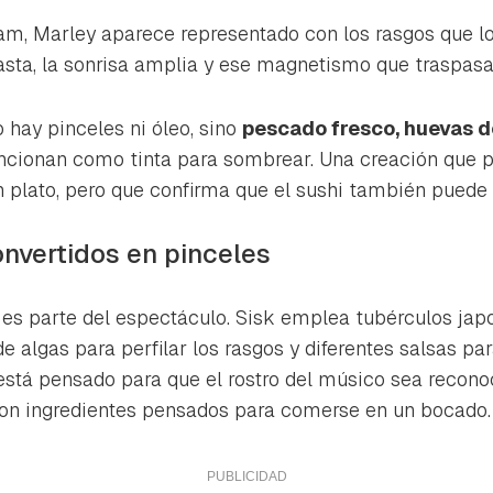
ta de Hogarmanía.
ram, Marley aparece representado con los rasgos que lo
ACEPTAR
asta, la sonrisa amplia y ese magnetismo que traspas
INICIAR SESIÓN
CANCELAR
o hay pinceles ni óleo, sino
pescado fresco, huevas 
ncionan como tinta para sombrear. Una creación que 
n plato, pero que confirma que el sushi también puede 
onvertidos en pinceles
es parte del espectáculo. Sisk emplea tubérculos jap
de algas para perfilar los rasgos y diferentes salsas p
 está pensado para que el rostro del músico sea reconoc
on ingredientes pensados para comerse en un bocado.