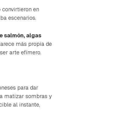
 convirtieron en
aba escenarios.
de salmón,
algas
parece más propia de
ser arte efímero.
oneses para dar
ara matizar sombras y
ible al instante,