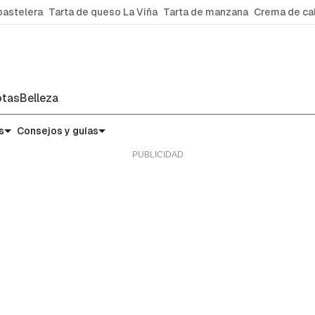
pastelera
Tarta de queso La Viña
Tarta de manzana
Crema de ca
tas
Belleza
micas
s
Consejos y guías