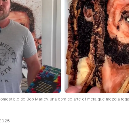
o comestible de Bob Marley, una obra de arte efímera que mezcla re
 2025