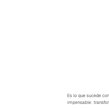
Gua
Es lo que sucede co
impensable: transfo
Para 