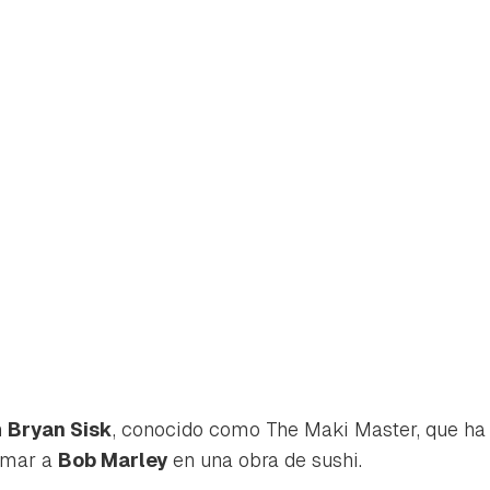
rdar como favorito
n
Bryan Sisk
, conocido como The Maki Master, que ha 
Contenido enviado
rmar a
Bob Marley
en una obra de sushi.
poder guardar como favorito, primero has de iniciar sesión con 
Gracias por suscribirte a nuestro boletín.