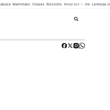
labaza
Marmitako
Crepes
Bizcocho
Arroz con leche
Lentejas c