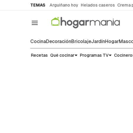
common.go-to-content
TEMAS
Arguiñano hoy
Helados caseros
Crema 
Navegación
Cocina
Decoración
Bricolaje
Jardín
Hogar
Masco
Noticias y tendencias gastronó
Recetas
Qué cocinar
Programas TV
Cocinero