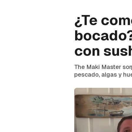
¿Te com
bocado? 
con sus
The Maki Master sorp
pescado, algas y hu