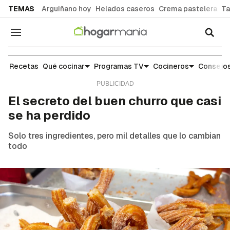
common.go-to-content
TEMAS
Arguiñano hoy
Helados caseros
Crema pastelera
Ta
Navegación
Noticias y tendencias gastronómicas
Recetas
Qué cocinar
Programas TV
Cocineros
Consejos
El secreto del buen churro que casi
se ha perdido
Solo tres ingredientes, pero mil detalles que lo cambian
todo