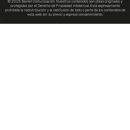
© 2025 Bainet Comunicación. Nuestros contenidos son obras originales y
protegidas por el Derecho de Propiedad Intelectual. Está expresamente
prohibida la redistribución y la redifusión de todo o parte de los contenidos de
esta web sin su previo y expreso consentimiento.