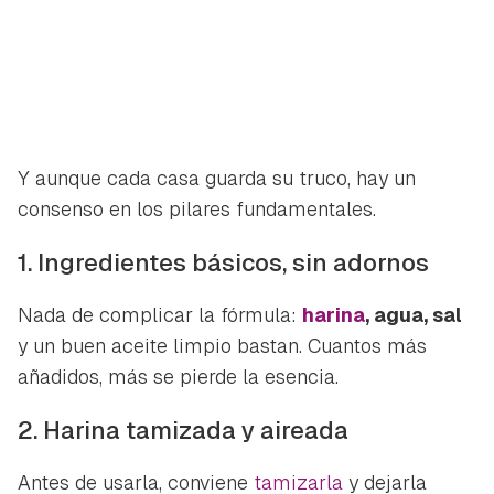
Y aunque cada casa guarda su truco, hay un
consenso en los pilares fundamentales.
Guardar como favorito
Contenido enviado
1. Ingredientes básicos, sin adornos
Para poder guardar como favorito, primero has de
Gracias por suscribirte a nuestro boletín.
iniciar sesión con tu cuenta de Hogarmanía.
Nada de complicar la fórmula:
harina
, agua, sal
ACEPTAR
y un buen aceite limpio bastan. Cuantos más
INICIAR SESIÓN
CANCELAR
añadidos, más se pierde la esencia.
2. Harina tamizada y aireada
Antes de usarla, conviene
tamizarla
y dejarla