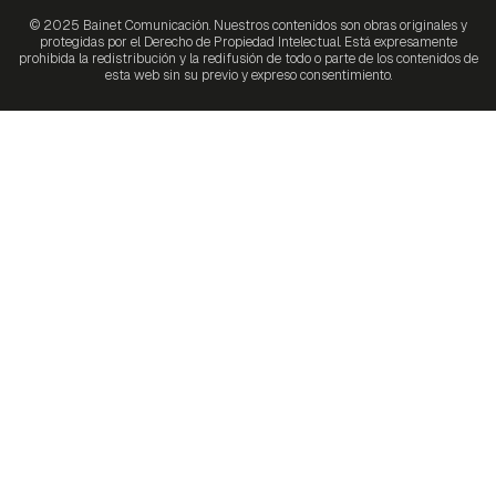
© 2025 Bainet Comunicación. Nuestros contenidos son obras originales y
protegidas por el Derecho de Propiedad Intelectual. Está expresamente
prohibida la redistribución y la redifusión de todo o parte de los contenidos de
esta web sin su previo y expreso consentimiento.