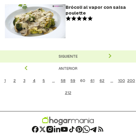
Brócoli al vapor con salsa
poulette
SIGUIENTE
ANTERIOR
1
2
3
4
5
...
58
59
60
61
62
...
100
200
212