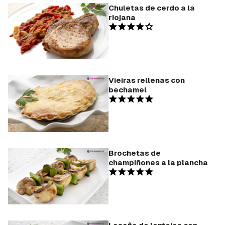
Chuletas de cerdo a la
Para poder guardar como favorito, primero has de
riojana
iniciar sesión con tu cuenta de Hogarmanía.
INICIAR SESIÓN
CANCELAR
Vieiras rellenas con
bechamel
Brochetas de
champiñones a la plancha