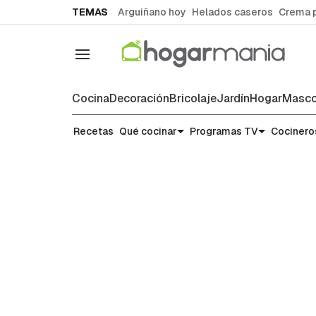
common.go-to-content
TEMAS
Arguiñano hoy
Helados caseros
Crema 
Navegación
Cocina
Decoración
Bricolaje
Jardín
Hogar
Masco
Recetas
Recetas
Qué cocinar
Programas TV
Cocinero