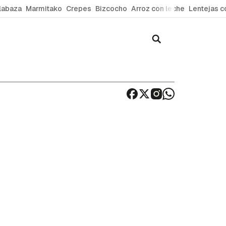
labaza
Marmitako
Crepes
Bizcocho
Arroz con leche
Lentejas c