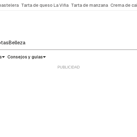
pastelera
Tarta de queso La Viña
Tarta de manzana
Crema de ca
tas
Belleza
s
Consejos y guías