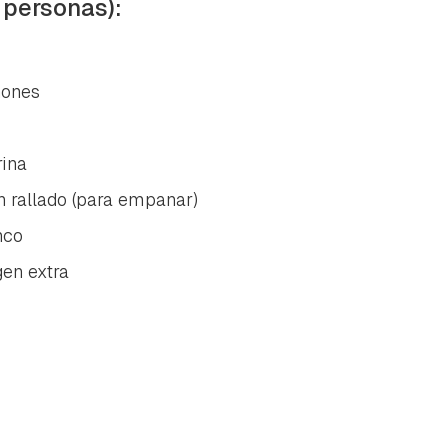
 personas):
ñones
rina
n rallado (para empanar)
nco
gen extra