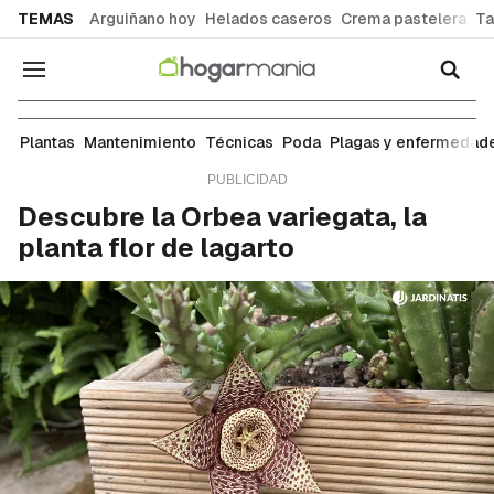
common.go-to-content
TEMAS
Arguiñano hoy
Helados caseros
Crema pastelera
Ta
Navegación
Plantas
Plantas
Mantenimiento
Técnicas
Poda
Plagas y enfermedad
Descubre la Orbea variegata, la
planta flor de lagarto