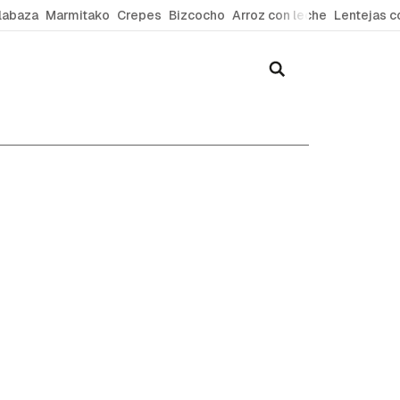
labaza
Marmitako
Crepes
Bizcocho
Arroz con leche
Lentejas c