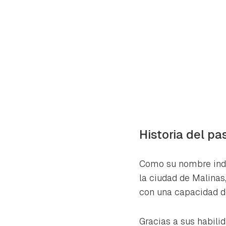
Historia del pa
Como su nombre indi
la ciudad de Malinas,
con una capacidad de
Gua
Para 
Gracias a sus habili