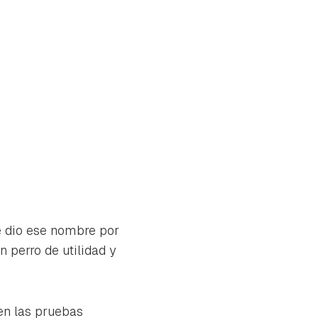
e dio ese nombre por
n perro de utilidad y
tu
en las pruebas