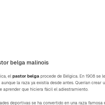
stor belga malinois
ca, el
pastor belga
procede de Bélgica. En 1908 se l
 aunque la raza ya existía desde antes. Querían crear u
 aprender que hiciera fácil el adiestramiento.
rdar como favorito
Contenido enviado
poder guardar como favorito, primero has de iniciar sesión con 
dades deportivas se ha convertido en una raza famosa 
Gracias por suscribirte a nuestro boletín.