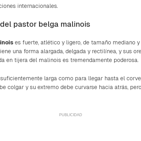
ta de Hogarmanía.
ciones internacionales.
ACEPTAR
INICIAR SESIÓN
CANCELAR
 del pastor belga malinois
inois
es fuerte, atlético y ligero, de tamaño mediano y
iene una forma alargada, delgada y rectilínea, y sus or
da en tijera del malinois es tremendamente poderosa.
suficientemente larga como para llegar hasta el corv
ebe colgar y su extremo debe curvarse hacia atrás, pero