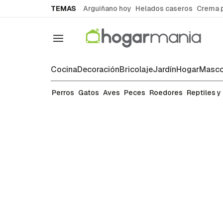
common.go-to-content
TEMAS
Arguiñano hoy
Helados caseros
Crema 
Navegación
Cocina
Decoración
Bricolaje
Jardín
Hogar
Masco
Razas
Perros
Gatos
Aves
Peces
Roedores
Reptiles y