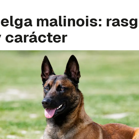
elga malinois: ras
y carácter