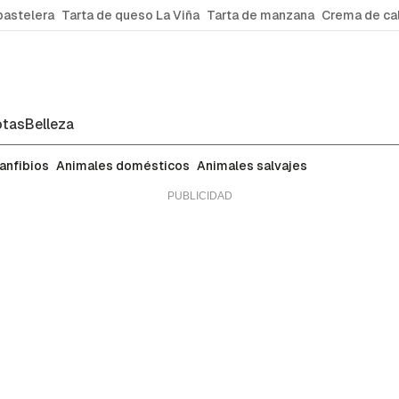
pastelera
Tarta de queso La Viña
Tarta de manzana
Crema de ca
tas
Belleza
 anfibios
Animales domésticos
Animales salvajes