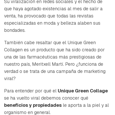
Su viralización en redes sociales y el hecho de
iniciar sesión con tu cuenta de Hogarmanía.
que haya agotado existencias al mes de salir a
ACEPTAR
INICIAR SESIÓN
CANCELAR
venta, ha provocado que todas las revistas
especializadas en moda y belleza alaben sus
bondades.
También cabe resaltar que el
Unique Green
Collagen
es un producto que ha sido creado por
una de las farmacéuticas más prestigiosas de
nuestro país, Meritxell Martí. Pero ¿funciona de
verdad o se trata de una campaña de marketing
viral?
Para entender por qué el
Unique Green Collage
se ha vuelto viral debemos conocer qué
beneficios y propiedades
le aporta a la piel y al
organismo en general.