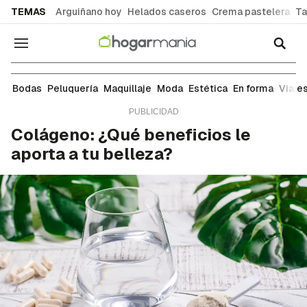
common.go-to-content
TEMAS
Arguiñano hoy
Helados caseros
Crema pastelera
Ta
Navegación
Estética
Bodas
Peluquería
Maquillaje
Moda
Estética
En forma
Viaje
Colágeno: ¿Qué beneficios le
aporta a tu belleza?