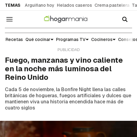
common.go-to-content
TEMAS
Arguiñano hoy
Helados caseros
Crema pastelera
Ta
Navegación
Noticias y tendencias gastronómicas
Recetas
Qué cocinar
Programas TV
Cocineros
Consejos
Fuego, manzanas y vino caliente
en la noche más luminosa del
Reino Unido
Cada 5 de noviembre, la Bonfire Night llena las calles
británicas de hogueras, fuegos artificiales y dulces que
mantienen viva una historia encendida hace más de
cuatro siglos