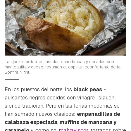
Las jacket potatoes, asadas entre brasas y servidas con
mantequilla y queso, resumen el espíritu reconfortante de la
Bonfire Night.
En los puestos del norte, los
black peas
-
Guardar como favorito
Contenido enviado
guisantes negros cocidos con vinagre- siguen
Para poder guardar como favorito, primero has de
siendo tradición. Pero en las ferias modernas se
Gracias por suscribirte a nuestro boletín.
iniciar sesión con tu cuenta de Hogarmanía.
han sumado nuevos clásicos:
empanadillas de
calabaza especiada
,
muffins de manzana y
ACEPTAR
INICIAR SESIÓN
CANCELAR
caramelo
y, cómo no,
malvaviscos
tostados sobre