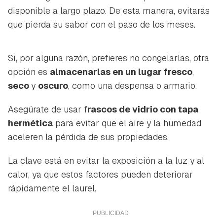
disponible a largo plazo. De esta manera, evitarás
que pierda su sabor con el paso de los meses.
Si, por alguna razón, prefieres no congelarlas, otra
opción es
almacenarlas en un lugar fresco
,
Guardar como favorito
seco
y
oscuro
, como una despensa o armario.
Contenido enviado
Para poder guardar como favorito, primero has de
Asegúrate de usar f
rascos de vidrio con tapa
Gracias por suscribirte a nuestro boletín.
iniciar sesión con tu cuenta de Hogarmanía.
hermética
para evitar que el aire y la humedad
aceleren la pérdida de sus propiedades.
ACEPTAR
INICIAR SESIÓN
CANCELAR
La clave está en evitar la exposición a la luz y al
calor, ya que estos factores pueden deteriorar
rápidamente el laurel.