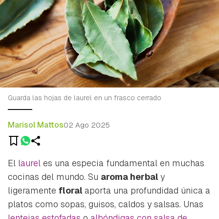
Guarda las hojas de laurel en un frasco cerrado
Marisol Mattos
02 Ago 2025
El
laurel
es una especia fundamental en muchas
cocinas del mundo. Su
aroma herbal
y
ligeramente
floral
aporta una profundidad única a
platos como sopas, guisos, caldos y salsas. Unas
lentejas estofadas
o
albóndigas con salsa de