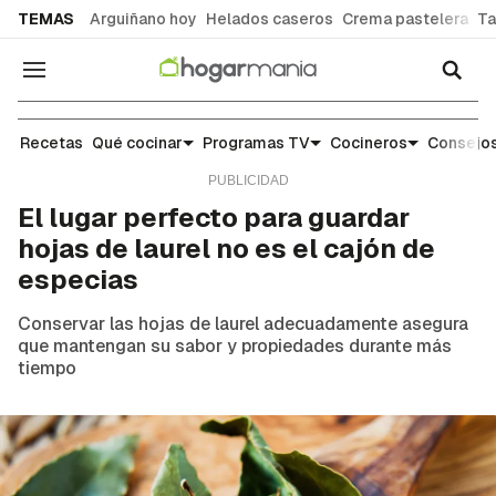
common.go-to-content
TEMAS
Arguiñano hoy
Helados caseros
Crema pastelera
Ta
Navegación
Escuela de cocina: trucos y consejos para el día 
Recetas
Qué cocinar
Programas TV
Cocineros
Consejos
El lugar perfecto para guardar
hojas de laurel no es el cajón de
especias
Conservar las hojas de laurel adecuadamente asegura
que mantengan su sabor y propiedades durante más
tiempo