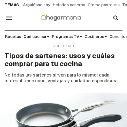
common.go-to-content
TEMAS
Arguiñano hoy
Helados caseros
Crema pastelera
Ta
Navegación
Escuela de cocina
Recetas
Qué cocinar
Programas TV
Cocineros
Consejos
Tipos de sartenes: usos y cuáles
comprar para tu cocina
No todas las sartenes sirven para lo mismo: cada
material tiene usos, ventajas y cuidados específicos