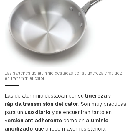
Guardar como favorito
Contenido enviado
Las sartenes de aluminio destacas por su ligereza y rapidez
Para poder guardar como favorito, primero has de
en transmitir el calor
Gracias por suscribirte a nuestro boletín.
iniciar sesión con tu cuenta de Hogarmanía.
Las de aluminio destacan por su
ligereza
y
ACEPTAR
INICIAR SESIÓN
CANCELAR
rápida transmisión del calor
. Son muy prácticas
para un
uso diario
y se encuentran tanto en
v
ersión antiadherente
como en
aluminio
anodizado
, que ofrece mayor resistencia.