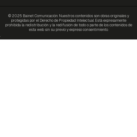
© 2025 Bainet Comunicación. Nuestros contenidos son obras originales y
protegidas por el Derecho de Propiedad Intelectual. Está expresamente
prohibida la redistribución y la redifusión de todo o parte de los contenidos de
esta web sin su previo y expreso consentimiento.