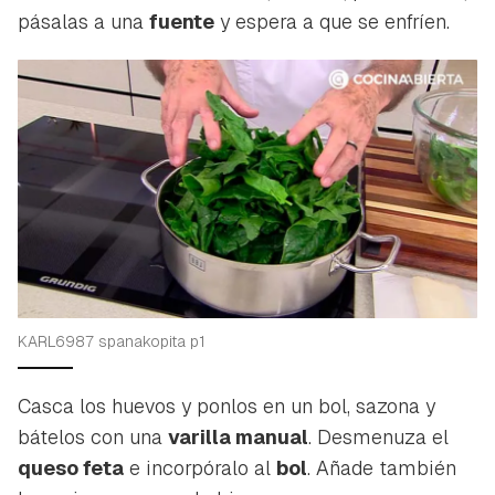
pásalas a una
fuente
y espera a que se enfríen.
Guardar como favorito
Contenido enviado
Para poder guardar como favorito, primero has de
Gracias por suscribirte a nuestro boletín.
iniciar sesión con tu cuenta de Hogarmanía.
ACEPTAR
INICIAR SESIÓN
CANCELAR
KARL6987 spanakopita p1
Casca los huevos y ponlos en un bol, sazona y
bátelos con una
varilla manual
. Desmenuza el
queso feta
e incorpóralo al
bol
. Añade también