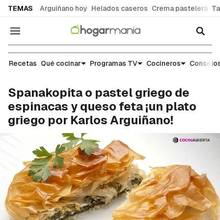
common.go-to-content
TEMAS
Arguiñano hoy
Helados caseros
Crema pastelera
Ta
Navegación
Recetas
Recetas
Qué cocinar
Programas TV
Cocineros
Consejos
Spanakopita o pastel griego de
espinacas y queso feta ¡un plato
griego por Karlos Arguiñano!