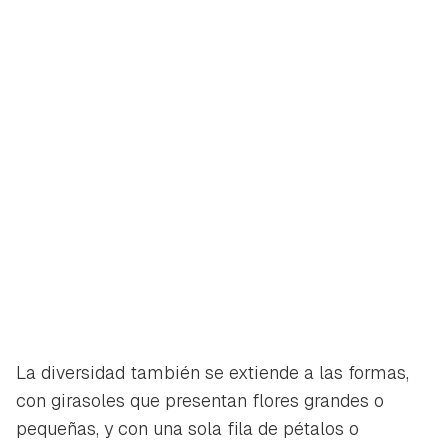
iniciar sesión con tu cuenta de Hogarmanía.
ACEPTAR
INICIAR SESIÓN
CANCELAR
La diversidad también se extiende a las formas,
con girasoles que presentan flores grandes o
pequeñas, y con una sola fila de pétalos o