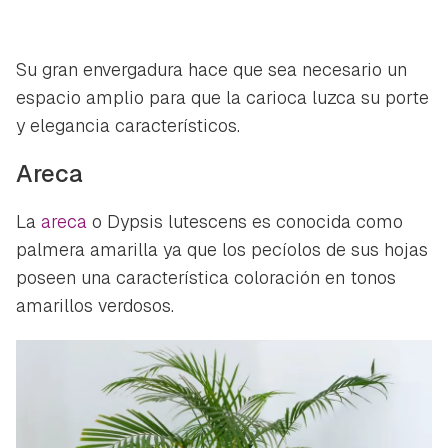
Su gran envergadura hace que sea necesario un
espacio amplio para que la carioca luzca su porte
y elegancia característicos.
Areca
La
areca
o
Dypsis lutescens
es conocida como
palmera amarilla ya que los pecíolos de sus hojas
poseen una característica coloración en tonos
amarillos verdosos.
Guardar como favorito
Contenido enviado
Para poder guardar como favorito, primero has de
Gracias por suscribirte a nuestro boletín.