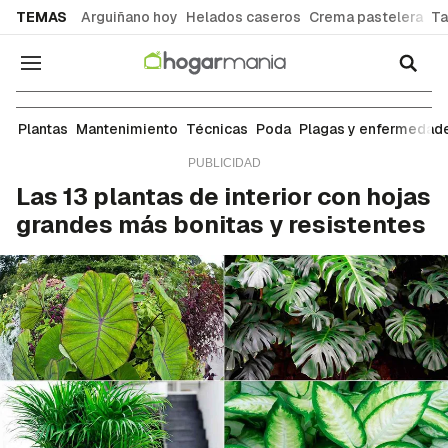
common.go-to-content
TEMAS
Arguiñano hoy
Helados caseros
Crema pastelera
Ta
Navegación
Plantas
Plantas
Mantenimiento
Técnicas
Poda
Plagas y enfermedad
Las 13 plantas de interior con hojas
grandes más bonitas y resistentes