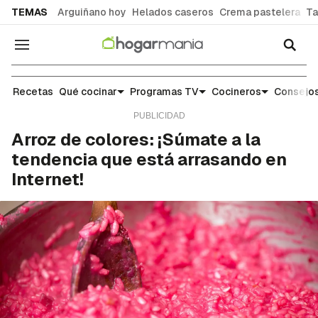
common.go-to-content
TEMAS
Arguiñano hoy
Helados caseros
Crema pastelera
Ta
Navegación
Recetas
Recetas
Qué cocinar
Programas TV
Cocineros
Consejos
Arroz de colores: ¡Súmate a la
tendencia que está arrasando en
Internet!