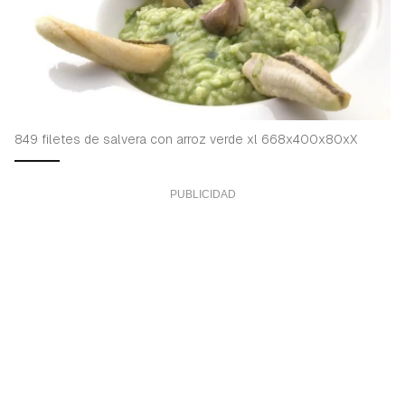
849 filetes de salvera con arroz verde xl 668x400x80xX