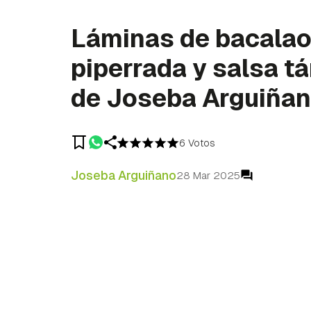
Láminas de bacalao
piperrada y salsa tá
de Joseba Arguiña
6 Votos
Joseba Arguiñano
28 Mar 2025