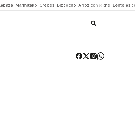
labaza
Marmitako
Crepes
Bizcocho
Arroz con leche
Lentejas c