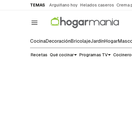
common.go-to-content
TEMAS
Arguiñano hoy
Helados caseros
Crema 
Navegación
Cocina
Decoración
Bricolaje
Jardín
Hogar
Masco
Recetas
Recetas
Qué cocinar
Programas TV
Cocinero