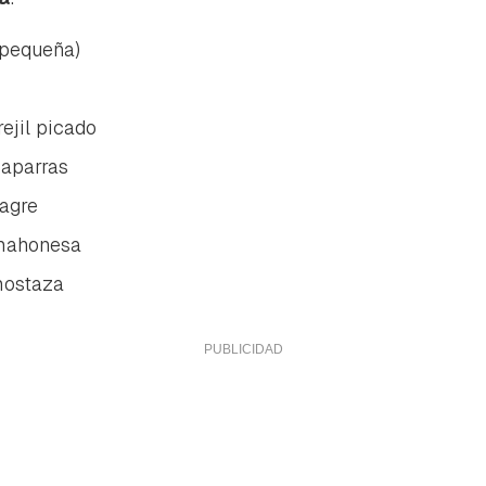
(pequeña)
ejil picado
caparras
nagre
mahonesa
mostaza