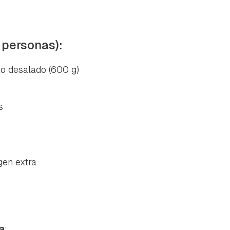
 personas):
o desalado (600 g)
s
gen extra
ra
: