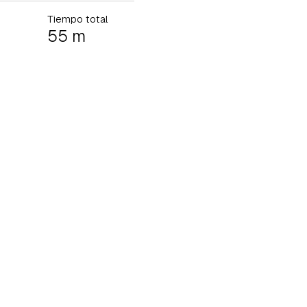
Tiempo total
55 m
tu