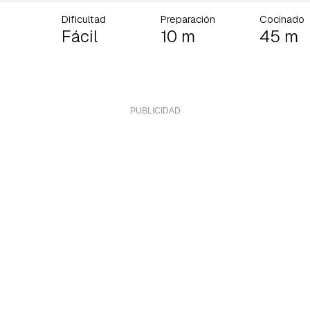
Dificultad
Preparación
Cocinado
Fácil
10 m
45 m
rdar como favorito
Contenido enviado
poder guardar como favorito, primero has de iniciar sesión con 
Gracias por suscribirte a nuestro boletín.