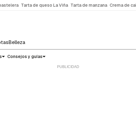
pastelera
Tarta de queso La Viña
Tarta de manzana
Crema de ca
tas
Belleza
s
Consejos y guías